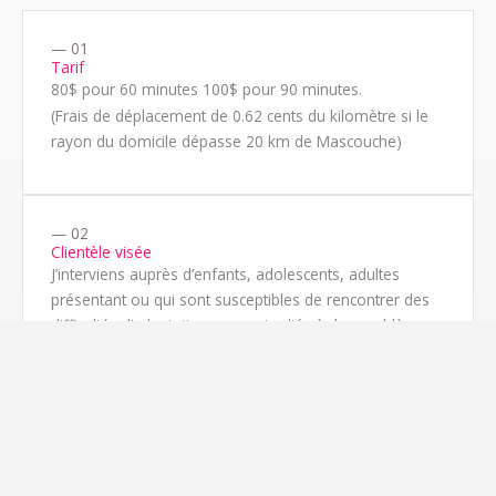
— 01
Tarif
80$ pour 60 minutes 100$ pour 90 minutes.
(Frais de déplacement de 0.62 cents du kilomètre si le
rayon du domicile dépasse 20 km de Mascouche)
— 02
Clientèle visée
J’interviens auprès d’enfants, adolescents, adultes
présentant ou qui sont susceptibles de rencontrer des
difficultés d’adaptation souvent reliés à des problèmes
physiques, affectifs, intellectuels, sociaux et
comportementaux.
— 03
Disponibilité